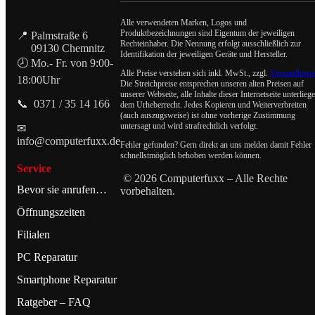
Alle verwendeten Marken, Logos und
Produktbezeichnungen sind Eigentum der jeweiligen
📍 Palmstraße 6
Rechteinhaber. Die Nennung erfolgt ausschließlich zur
09130 Chemnitz
Identifikation der jeweiligen Geräte und Hersteller.
🕗 Mo.- Fr. von 9:00-
Alle Preise verstehen sich inkl. MwSt., zzgl.
Versandkost
18:00Uhr
Die Streichpreise entsprechen unseren alten Preisen auf
unserer Webseite, alle Inhalte dieser Internetseite unterlieg
📞 0371 / 35 14 166
dem Urheberrecht. Jedes Kopieren und Weiterverbreiten
(auch auszugsweise) ist ohne vorherige Zustimmung
untersagt und wird strafrechtlich verfolgt.
✉
info@computerfuxx.de
Fehler gefunden? Gern direkt an uns melden damit Fehler
schnellstmöglich behoben werden können.
Service
© 2026 Computerfuxx – Alle Rechte
Bevor sie anrufen…
vorbehalten.
Öffnungszeiten
Filialen
PC Reparatur
Smartphone Reparatur
Ratgeber – FAQ