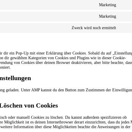
to
fonts
Marketing
service
Consen
google
to
recapt
Marketing
service
Consen
google
to
maps
Zweck wird noch ermittelt
service
Consen
youtub
to
service
sonstig
ir dir ein Pop-Up mit einer Erklärung über Cookies. Sobald du auf „Einstellun
 von dir gewählten Kategorien von Cookies und Plugins wie in dieser Cookie-
ndung von Cookies über deinen Browser deaktivieren, aber bitte beachte, das
oniert.
nstellungen
tzung geladen. Unter AMP kannst du den Button zum Zustimmen der Einwilligu
 Löschen von Cookies
sch oder manuell Cookies zu löschen. Du kannst außerdem spezifizieren ob
re Möglichkeit ist es deinen Internetbrowser derart einzurichten, dass du jedes
r weitere Information über diese Möglichkeiten beachte die Anweisungen in der