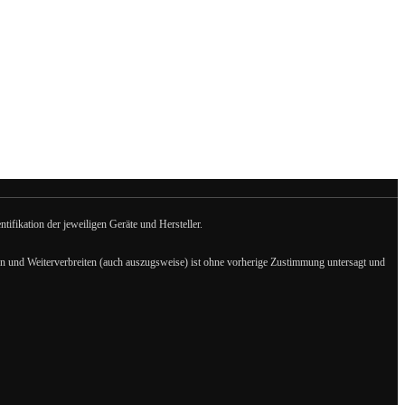
fikation der jeweiligen Geräte und Hersteller.
eren und Weiterverbreiten (auch auszugsweise) ist ohne vorherige Zustimmung untersagt und