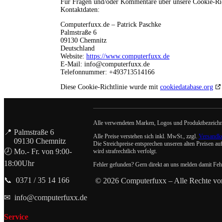
Für Fragen und/oder Kommentare über unsere Cookie-Richt
Kontaktdaten:
Computerfuxx.de – Patrick Paschke
Palmstraße 6
09130 Chemnitz
Deutschland
Website:
https://www.computerfuxx.de
E-Mail:
info@
computerfuxx.de
Telefonnummer: +493713514166
Diese Cookie-Richtlinie wurde mit
cookiedatabase.org
Alle verwendeten Marken, Logos und Produktbezeichnung
📍 Palmstraße 6
Alle Preise verstehen sich inkl. MwSt., zzgl.
Versandk
09130 Chemnitz
Die Streichpreise entsprechen unseren alten Preisen au
🕗 Mo.- Fr. von 9:00-
wird strafrechtlich verfolgt.
18:00Uhr
Fehler gefunden? Gern direkt an uns melden damit Fe
📞 0371 / 35 14 166
© 2026 Computerfuxx – Alle Rechte vor
✉
info@computerfuxx.de
Service