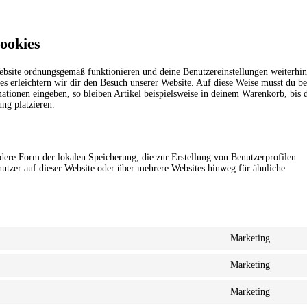
Cookies
Website ordnungsgemäß funktionieren und deine Benutzereinstellungen weiterhin
es erleichtern wir dir den Besuch unserer Website. Auf diese Weise musst du b
ationen eingeben, so bleiben Artikel beispielsweise in deinem Warenkorb, bis 
ng platzieren.
dere Form der lokalen Speicherung, die zur Erstellung von Benutzerprofilen
zer auf dieser Website oder über mehrere Websites hinweg für ähnliche
Marketing
Consen
to
Marketing
service
Consen
adobe-
to
fonts
Marketing
service
Consen
google