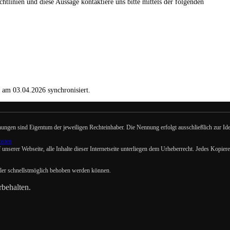
linien und diese Aussage kontaktiere uns bitte mittels der folgenden
am 03.04.2026 synchronisiert.
en sind Eigentum der jeweiligen Rechteinhaber. Die Nennung erfolgt ausschließlich zur Identi
osten
f unserer Webseite, alle Inhalte dieser Internetseite unterliegen dem Urheberrecht. Jedes Kopi
hler schnellstmöglich behoben werden können.
behalten.